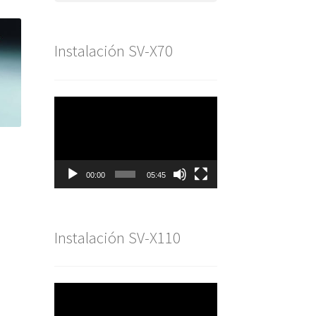
Instalación SV-X70
Reproductor
de
vídeo
00:00
05:45
Instalación SV-X110
Reproductor
de