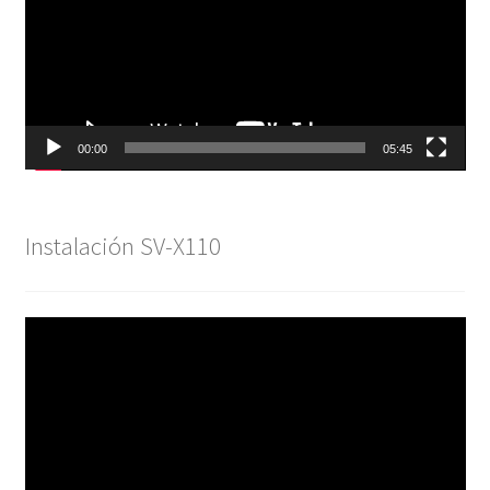
00:00
05:45
Instalación SV-X110
Reproductor
de
vídeo