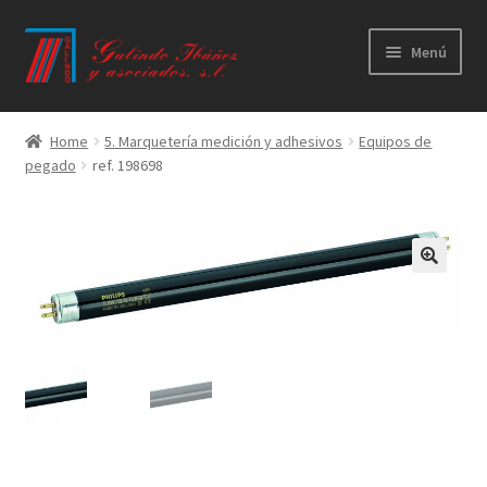
Ir
Ir
Menú
a
al
la
contenido
Principal
navegación
Home
5. Marquetería medición y adhesivos
Equipos de
pegado
ref. 198698
Productos
Novedades
Catálogos
Calidad
Contacto
Trabaja con nosotros