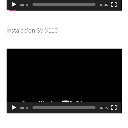
00:00
05:45
Instalación SV-X110
Reproductor
de
vídeo
00:00
07:15