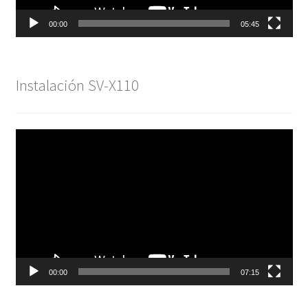
00:00
05:45
Instalación SV-X110
Reproductor
de
vídeo
00:00
07:15