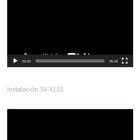
de
vídeo
00:00
05:45
Instalación SV-X110
Reproductor
de
vídeo