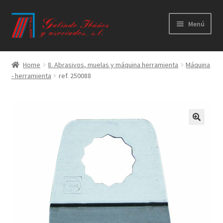
Ir
Ir
Menú
a
al
la
contenido
Principal
navegación
Home
8. Abrasivos, muelas y máquina herramienta
Máquina
- herramienta
ref. 250088
Productos
Novedades
Catálogos
Calidad
Contacto
Trabaja con nosotros