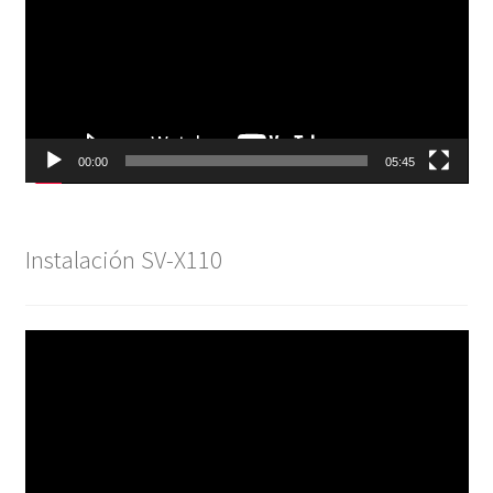
vídeo
00:00
05:45
Instalación SV-X110
Reproductor
de
vídeo