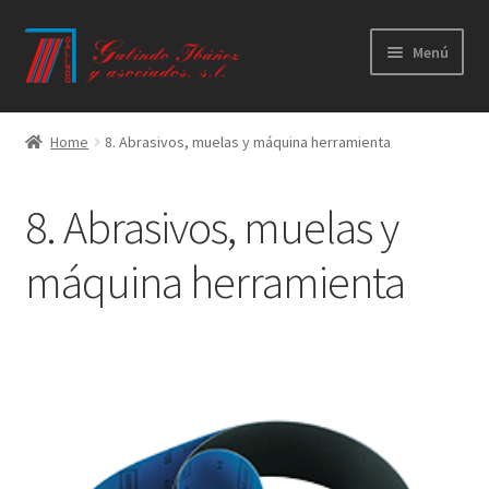
Ir
Ir
Menú
a
al
la
contenido
Principal
navegación
Home
8. Abrasivos, muelas y máquina herramienta
Productos
8. Abrasivos, muelas y
Novedades
máquina herramienta
Catálogos
Calidad
Contacto
Trabaja con nosotros