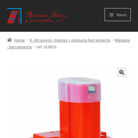
Ir
Ir
Menú
a
al
la
contenido
Principal
navegación
Home
8. Abrasivos, muelas y máquina herramienta
Máquina
- herramienta
ref. 310016
Productos
Novedades
Catálogos
Calidad
Contacto
Trabaja con nosotros