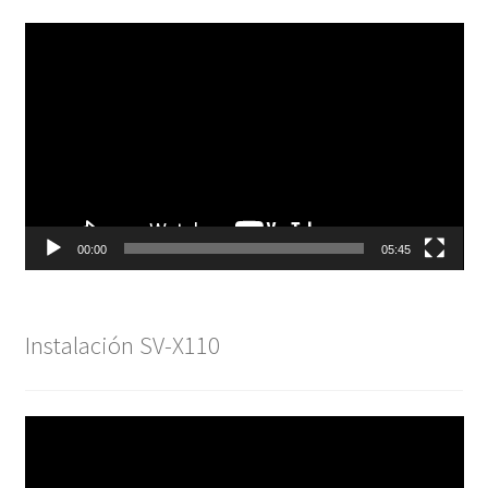
Reproductor
de
vídeo
00:00
05:45
Instalación SV-X110
Reproductor
de
vídeo