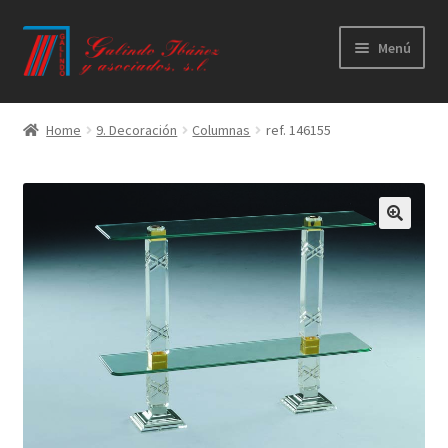
Ir
Ir
Menú
a
al
la
contenido
Principal
navegación
Home
9. Decoración
Columnas
ref. 146155
Productos
Novedades
Catálogos
Calidad
Contacto
Trabaja con nosotros